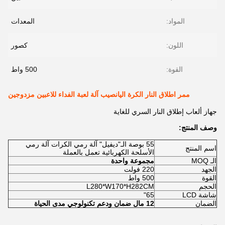
المواد:
المعدات
اللون:
كصور
القوة:
500 واط
ممر اطلاق النار الكرة اليانصيب آلة لعبة الفداء للاعبين مزدوجين
جهاز ألعاب إطلاق النار السري للغاية
وصف المنتج:
55 بوصة الـ"ديفيل" آلة رمي الكرات آلة رمي
اسم المنتج
الأسلحة الكهربائية تعمل بالعملة
الـ MOQ
مجموعة واحدة
الجهد
220 فولت
القوة
500 واط
الحجم
L280*W170*H282CM
شاشة LCD
65"
الضمان
12 مال ضمان ودعم تكنولوجي مدى الحياة