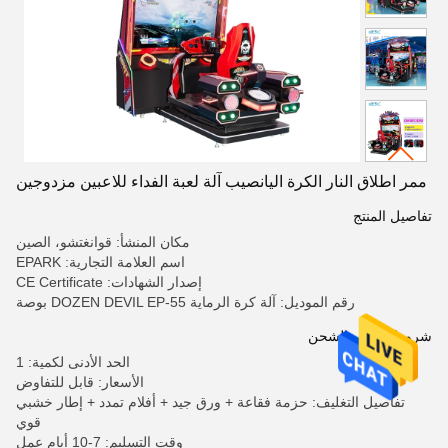
ممر اطلاق النار الكرة اليانصيب آلة لعبة الفداء للاعبين مزدوجين
تفاصيل المنتج
مكان المنشأ: قوانغتشو، الصين
اسم العلامة التجارية: EPARK
إصدار الشهادات: CE Certificate
رقم الموديل: آلة كرة الرماية DOZEN DEVIL EP-55 بوصة
شروط الدفع والشحن
الحد الأدنى لكمية: 1
الأسعار: قابل للتفاوض
تفاصيل التغليف: حزمة فقاعة + ورق جيد + أفلام تمدد + إطار خشبي
قوي
وقت التسليم: 7-10 أيام عمل