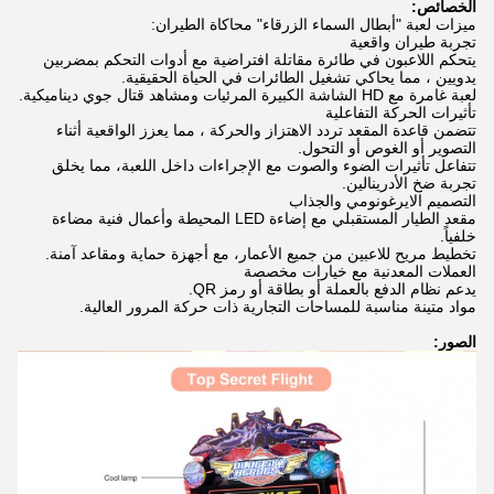
الخصائص:
ميزات لعبة "أبطال السماء الزرقاء" محاكاة الطيران:
تجربة طيران واقعية
يتحكم اللاعبون في طائرة مقاتلة افتراضية مع أدوات التحكم بمضربين
يدويين ، مما يحاكي تشغيل الطائرات في الحياة الحقيقية.
لعبة غامرة مع HD الشاشة الكبيرة المرئيات ومشاهد قتال جوي ديناميكية.
تأثيرات الحركة التفاعلية
تتضمن قاعدة المقعد تردد الاهتزاز والحركة ، مما يعزز الواقعية أثناء
التصوير أو الغوص أو التحول.
تتفاعل تأثيرات الضوء والصوت مع الإجراءات داخل اللعبة، مما يخلق
تجربة ضخ الأدرينالين.
التصميم الايرغونومي والجذاب
مقعد الطيار المستقبلي مع إضاءة LED المحيطة وأعمال فنية مضاءة
خلفياً.
تخطيط مريح للاعبين من جميع الأعمار، مع أجهزة حماية ومقاعد آمنة.
العملات المعدنية مع خيارات مخصصة
يدعم نظام الدفع بالعملة أو بطاقة أو رمز QR.
مواد متينة مناسبة للمساحات التجارية ذات حركة المرور العالية.
الصور: