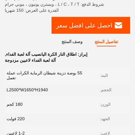
شروط الدفع: L / C ، T / T ، ويسترن يونيون ، موني جرام
القدرة على العرض: 150 شهريا
احصل على افضل سعر
تفاصيل المنتج
وصف المنتج
إبراز:
اطلاق النار الكرة اليانصيب آلة لعبة الفداء
,
آلة لعبة الفداء لاعبين مزدوجة
55 بوصة دزينة شيطان الرماية الكرات عملة
البند:
تعمل
الحجم:
L2500*W1650*H1940
الوزن:
180 كجم
الجهد:
220 فولت
لاعب:
1-2 لاعبين