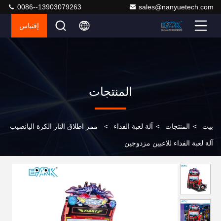
0086--13903079263
sales@nanyuetech.com
إقتباس
المنتجات
بيت
>
المنتجات
>
آلة لعبة الفداء
>
ممر اطلاق النار الكرة اليانصيب
آلة لعبة الفداء للاعبين مزدوجين