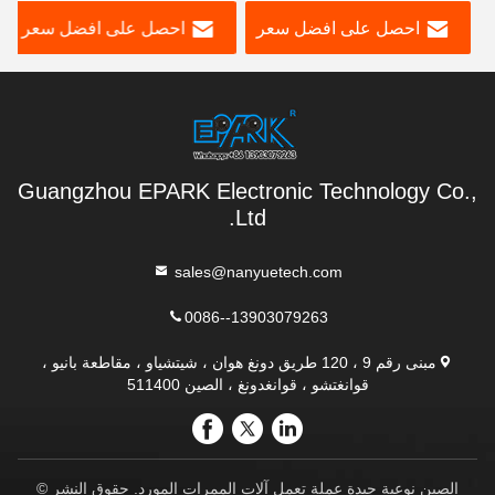
المظهر
احصل على افضل سعر
احصل على افضل سعر
Guangzhou EPARK Electronic Technology Co.,
Ltd.
sales@nanyuetech.com
0086--13903079263
مبنى رقم 9 ، 120 طريق دونغ هوان ، شيتشياو ، مقاطعة بانيو ،
قوانغتشو ، قوانغدونغ ، الصين 511400
الصين نوعية جيدة عملة تعمل آلات الممرات المورد. حقوق النشر ©