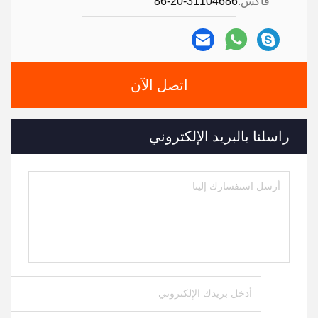
فاكس:
86-20-31104686
اتصل الآن
راسلنا بالبريد الإلكتروني