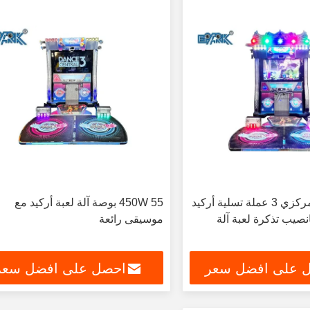
55 "الرقص المركزي 3 عملة تسلية أركيد
450W 55 بوصة آلة لعبة أركيد مع
يانصيب تذكرة لعبة آلة
موسيقى رائعة
 على افضل سعر
احصل على افضل سعر