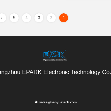
5
4
3
2
1
ngzhou EPARK Electronic Technology Co.,
sales@nanyuetech.com