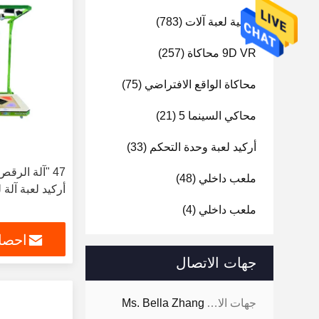
تسلية لعبة آلات
(783)
9D VR محاكاة
(257)
محاكاة الواقع الافتراضي
(75)
محاكي السينما 5
(21)
أركيد لعبة وحدة التحكم
(33)
47 "آلة الر
ملعب داخلي
(48)
أركيد لعبة آلة ل
ملعب داخلي
(4)
احصل
جهات الاتصال
جهات الاتصال:
Ms. Bella Zhang