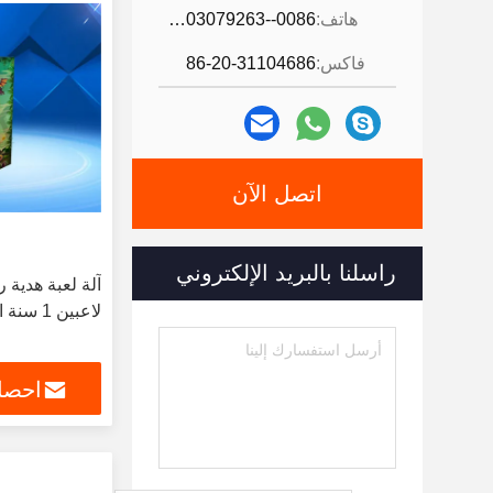
هاتف:
0086--13903079263
فاكس:
86-20-31104686
اتصل الآن
راسلنا بالبريد الإلكتروني
لاعبين 1 سنة الضمان
احصل