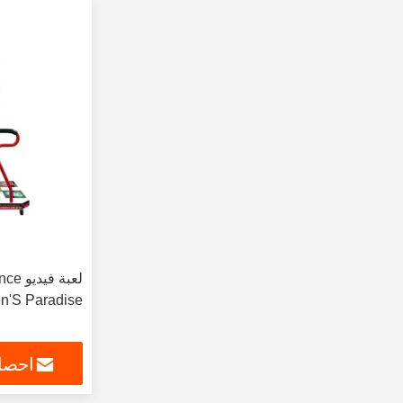
لعبة 
en'S Paradise
احصل