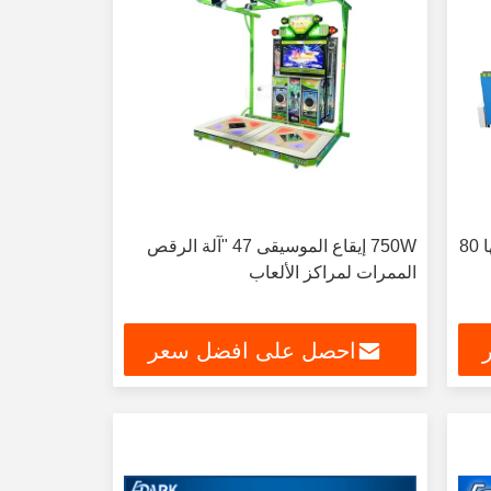
صانع حديقة ترامبولين تجارية مساحتها 80
750W إيقاع الموسيقى 47 "آلة الرقص
الممرات لمراكز الألعاب
احصل على افضل سعر