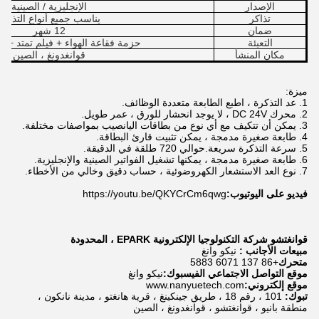
الإصدار
الإنجليزية / الصينية
تذاكر
يناسب جميع أنواع التذاكر
ضمان
12 شهر
التعبئة
حزمة فقاعة الهواء + فيلم تمتد + 
مكان المنشأ
قوانغدونغ ، الصين
ميزة:
1. عد التذكرة ، اطبع الطابعة متعددة الوظائف.
2. محرك DC 24V ، لا يوجد انحشار للورق ، عمر طويل.
3. يمكن أن تتكيف مع أي نوع من بطاقات اليانصيب بمواصفات مختلفة.
4. طابعة صغيرة مدمجة ، يمكن تثبيت قارئ البطاقة.
5. سرعة التذكرة سريعة.حوالي 720 طلقة في الدقيقة.
6. طابعة صغيرة مدمجة ، يمكنها تشغيل الفواتير الصينية والإنجليزية.
7. نوع العد الاستشعار الكهروضوئية ، حساب دقيق وخالي من الأخطاء.
فيديو على اليوتيوب:
https://youtu.be/QKYCrCm6qwg
قوانغتشو شركة التكنولوجيا الإلكترونية EPARK ، المحدودة
مبيعات الأجانب :
نيكو وانغ
متحرك
+86 137 6071 5883
موقع التواصل الاجتماعي الفيسبوك:
نيكو وانغ
موقع إلكتروني:
www.nanyuetech.com
تبوك:
101 ، رقم 18 ، طريق جينكينغ ، قرية هانغتو ، مدينة نانكون ،
منطقة بانيو ، قوانغتشو ، قوانغدونغ ، الصين