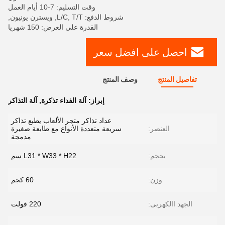
وقت التسليم: 7-10 أيام العمل
شروط الدفع: L/C, T/T, ويسترن يونيون,
القدرة على العرض: 150 شهريا
احصل على افضل سعر
تفاصيل المنتج
وصف المنتج
إبراز:
آلة الفداء تذكرة
,
آلة التذاكر
عداد تذاكر متجر الألعاب يطبع تذاكر
العنصر:
سريعة متعددة الأنواع مع طابعة صغيرة
مدمجة
بحجم:
L31 * W33 * H22 سم
وزن:
60 كجم
الجهد االكهربى:
220 فولت