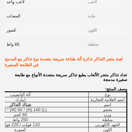
لاعب:
لاعب واحد
مادة:
المعدات
اللون:
كصور
سلطة:
65 واط
لعبة متجر التذاكر تذكرة آلة طباعة سريعة متعددة نوع تذاكر مع المدمج
في الطابعة الصغيرة
عداد تذاكر متجر الألعاب يطبع تذاكر سريعة متعددة الأنواع مع طابعة
صغيرة مدمجة
وصف المنتج:
نوع
آلة اليانصيب
اسم العلامة التجارية
إيبارك
اسم
شباك التذاكر
بحجم
(L) 50 * (W) 50 * (H) 140 سم
وزن
60 كجم
سلطة
250 واط
الجهد االكهربى
110 فولت / 220 فولت
اللون
كصورة