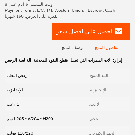
وقت التسليم: 5-أيام عمل 8
Payment Terms: L/C, T/T, Western Union, , Escrow , Cash
القدرة على العرض: 150 شهريا
احصل على افضل سعر
تفاصيل المنتج
وصف المنتج
إبراز:
آلات الممرات التي تعمل بقطع النقود المعدنية
,
آلة لعبة الرقص
البند المنتج:
رقص البطل
الإنجليزية:
الإنجليزية
لاعب:
1 لاعب
بحجم:
L205 * W204 * H200 سم
الجهد االكهربى:
110/220 فولت