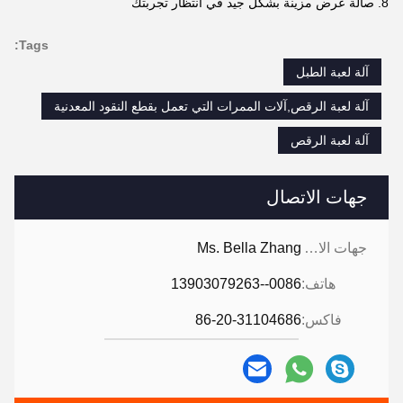
8. صالة عرض مزينة بشكل جيد في انتظار تجربتك
Tags:
آلة لعبة الطبل
آلة لعبة الرقص,آلات الممرات التي تعمل بقطع النقود المعدنية
آلة لعبة الرقص
جهات الاتصال
جهات الاتصال:
Ms. Bella Zhang
هاتف:
0086--13903079263
فاكس:
86-20-31104686