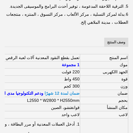
5. الترقية اللاحقة المدعومة ، توفير أحدث البرامج والموسيقى الجديدة
.
6.بدلة لمركز التسلية ، مركز الألعاب ، مركز التسوق ، المنتزه ، منتجعات
العطلات ، مدينة الملاهي إلخ.
وصف المنتج
اسم المنتج
تعمل بقطع النقود المعدنية آلات لعبة الرقص التس
موك
1 مجموعة
الجهد االكهربى
220 فولت
قوة
450 واط
وزن
300 كجم
ضمان
ضمان لمدة 12 شهرًا
ودعم التكنولوجيا مدى الحي
بحجم
L2550 * W2800 * H2550mm
مكان المنشأ
قوانغتشو، الصين
لاعب
لاعب واحد
1. أدخل العملات المعدنية أو مرر البطاقة ، 