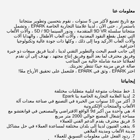
معلومات عنا
مع تاريخ تصنيع لأكثر من 5 سنوات ، نقوم بتحسين وتطوير منتجاتنا
باستمرار ، حتى الآن ، لدينا علامتنا التجارية الخاصة EPARK ، وتشمل
منتجاتنا سلسلة 9D VR المتقدمة ، ودور السينما 5D / 9D ، وآلات الألعاب
التي تعمل بقطع النقود المعدنية ، وآلات ألعاب الأطفال ، والهدايا آلات
وآلات ألعاب الأركيد وما إلى ذلك ، وكلها ذات جودة عالية وتكنولوجيا
احترافية.
إلى جانب قسم البحث والتطوير التقني لدينا ، لدينا فريق مبيعات ذو خبرة
وفريق محترف لما بعد البيع وفريق إنتاج مجتهد ، نهدف إلى أن نقدم
لعملائنا خدمة شاملة خالية من المتاعب
صالة عرض مزينة جيدًا تنتظر تجربتك.
اختر EPARK ، وثق في EPARK ، فلنعمل على تحقيق الأرباح معًا!
إيجابياتنا
1. خط منتجات متنوعة لتلبية متطلبات مختلفة
2. لدينا العلامة التجارية الخاصة بنا Epark
3. أكثر من 10 سنوات من الخبرة في التصنيع في صناعة معدات آلة
الألعاب والمنتجات الإلكترونية
4. هي واحدة من أكبر 9d الواقع الافتراضي والمصنعين في قوانغتشو مع
مساحة إشغال المصنع حوالي 2000 متر مربع
5. فريق محترف يقدم الدعم الفني للعملاء
6. يذهب الفنيون لدينا إلى بلدان مختلفة لمساعدة العملاء في حل مشاكل
مدينة الألعاب ومدينة الملاهي
7. ردود الفعل على معلومات التسويق للعملاء