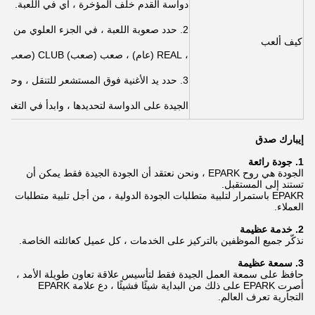
دواسة القدم خلف المؤخرة ، أي في اللعبة.
كيف ألعب
، REAL (عام) ، صعب (صعب) CLUB (صعب).حدد دواسة القدم لتحديدها.
3. حدد يد الأغنية فوق المستشعر للتنقل ، وحدد
الجيدة على الدواسة لتحديدها ، وابدأ في التغمي
إيبارك صدق
1. جودة رائعة
الجودة هي روح EPARK ، ونحن نعتقد أن الجودة الجيدة فقط يمكن أن
تستند إلى المستقبل.
EPAKR باستمرار لتلبية متطلبات الجودة الدولية ، من أجل تلبية متطلبات
العملاء.
2. خدمة عظيمة
نذكّر جميع الموظفين بالتركيز على الخدمات ، كل عميل كعائلته الخاصة.
3. سمعة عظيمة
حافظ على سمعة العمل الجيدة فقط لتأسيس علاقة تعاون طويلة الأمد ،
أصرت EPARK على ذلك من البداية شيئًا فشيئًا ، دع علامة EPARK
التجارية تعرف العالم.