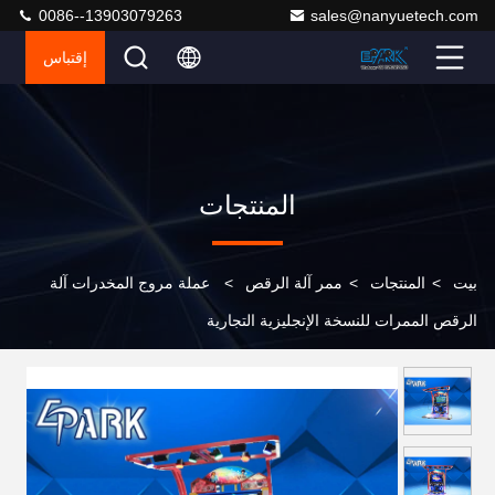
0086--13903079263
sales@nanyuetech.com
إقتباس
المنتجات
بيت
>
المنتجات
>
ممر آلة الرقص
>
عملة مروج المخدرات آلة
الرقص الممرات للنسخة الإنجليزية التجارية