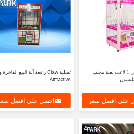
النمط البريطاني 1 لاعب لعبة مخلب
تسلية Claw رافعة آلة البيع الفاخرة و
للتسوق
Atttractive
 على افضل سعر
احصل على افضل سعر