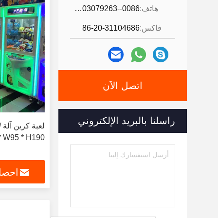
هاتف:
0086--13903079263
فاكس:
86-20-31104686
اتصل الآن
راسلنا بالبريد الإلكتروني
2 * W95 * H190
احصل