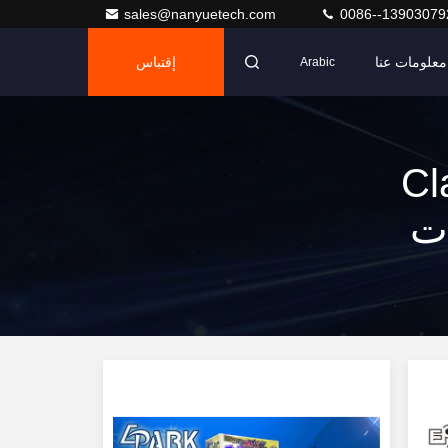
sales@nanyuetech.com
0086--13903079
معلومات عنا
إقتباس
Arabic
Claw C