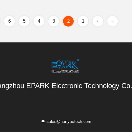
6
5
4
3
2
1
ngzhou EPARK Electronic Technology Co.,
sales@nanyuetech.com