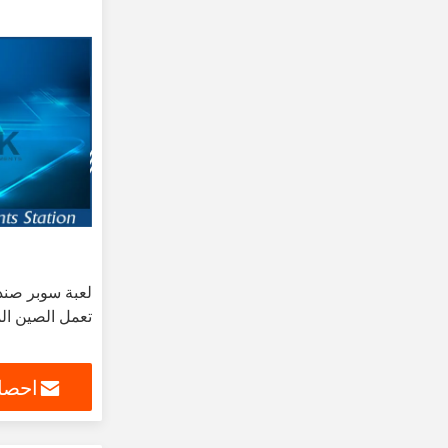
لعبة سوبر صند
تعمل الصين ال
احصل