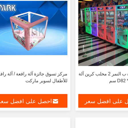
لعبة كرين آلة / ب النمر 2 مخلب كرين آلة
مركز تسوق جائزة آلة رافعة / آلة راف
D8 سم
للأطفال لسوبر ماركت
 على افضل سعر
احصل على افضل سعر