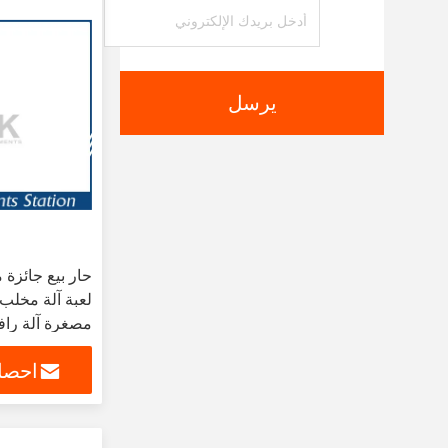
يرسل
حار بيع جائزة
لعبة آلة مخلب
مصغرة آلة راف
احصل