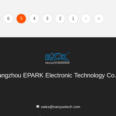
6
5
4
3
2
1
ngzhou EPARK Electronic Technology Co.,
sales@nanyuetech.com