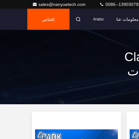
sales@nanyuetech.com
0086--13903079
معلومات عنا
إقتباس
Arabic
Claw C