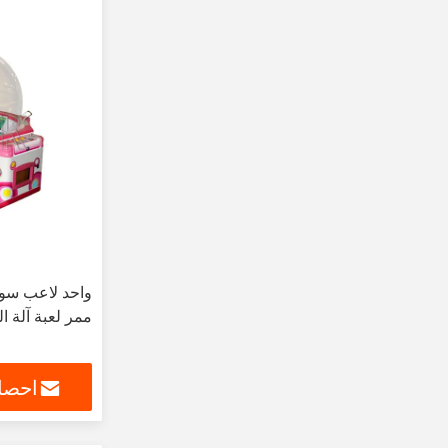
ممر لعبة آلة ال
احصل