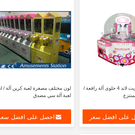
واحد لاعب سويت لاند 4 حلوى آلة رافعة /
لون مختلف مصغرة لعبة كرين آلة / ان
منتزع
لعبة آلة سي مصدق
 على افضل سعر
احصل على افضل سعر