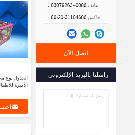
هاتف:
0086--13903079263
فاكس:
86-20-31104686
اتصل الآن
راسلنا بالبريد الإلكتروني
الجدول نوع مخ
الأميرة للأطفا
احصل